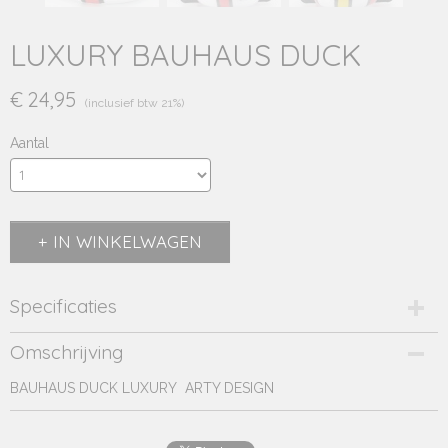
LUXURY BAUHAUS DUCK
€ 24,95
(inclusief btw 21%)
Aantal
IN WINKELWAGEN
Specificaties
Productcode
Omschrijving
BUD1195-N
BAUHAUS DUCK LUXURY ARTY DESIGN