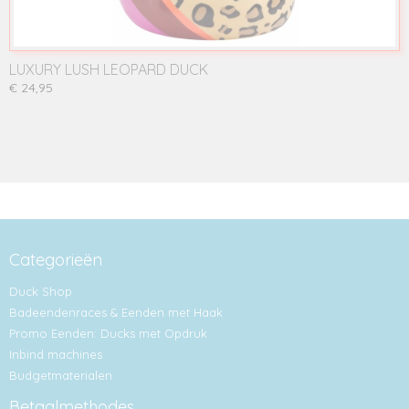
LUXURY LUSH LEOPARD DUCK
€ 24,95
Categorieën
Duck Shop
Badeendenraces & Eenden met Haak
Promo Eenden: Ducks met Opdruk
Inbind machines
Budgetmaterialen
Betaalmethodes