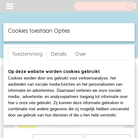
Cookies toestaan Opties
UW WINKELWAGEN
Inloggen
Registreren
(0)
Toestemming
Details
Over
Geen producten
Home
>
Duck Shop
>
Luxe Badeendjes BUD Duck
>
NEW 3D Blister
Op deze website worden cookies gebruikt
bud ducks since 2015
>
New BUD DUCK in Blister
>
LUXURY
Cookies worden door ons gebruikt voor verkeersanalyse, het
BAUHAUS DUCK
aanbieden van sociale media-functies en het personaliseren van
informatie en advertenties. Daarnaast verlenen we onze sociale
media-, advertentie- en analysepartners toegang tot informatie over
hoe u onze site gebruikt. Zij kunnen deze informatie gebruiken in
combinatie met andere gegevens die zij mogelijk hebben verzameld
door uw gebruik van hun diensten of die u hen hebt verstrekt.