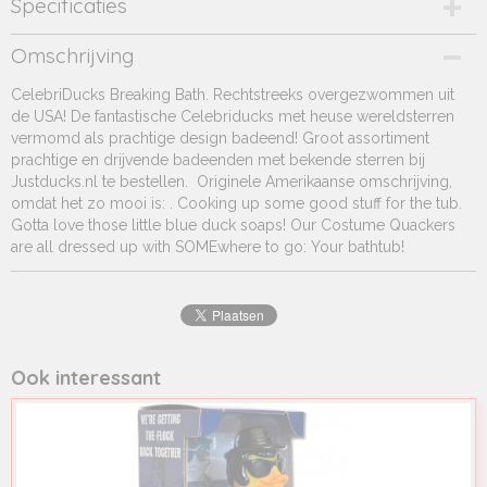
Specificaties
Productcode
Omschrijving
N111-12350
CelebriDucks Breaking Bath. Rechtstreeks overgezwommen uit
Productcode leverancier
de USA! De fantastische Celebriducks met heuse wereldsterren
JD
vermomd als prachtige design badeend! Groot assortiment
Afmetingen (l,b,h)
prachtige en drijvende badeenden met bekende sterren bij
10 x 10 x 10 cm
Justducks.nl te bestellen. Originele Amerikaanse omschrijving,
omdat het zo mooi is: . Cooking up some good stuff for the tub.
Gotta love those little blue duck soaps! Our Costume Quackers
are all dressed up with SOMEwhere to go: Your bathtub!
Ook interessant