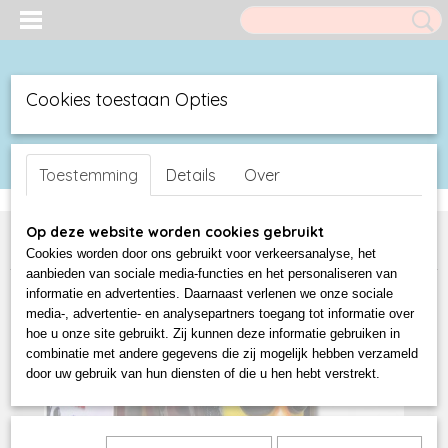
Cookies toestaan Opties
UW WINKELWAGEN
Inloggen
Registreren
(0)
Toestemming
Details
Over
Geen producten
Home
>
Duck Shop
>
Celebriducks (USA)
>
CELEBRIDUCKS
Op deze website worden cookies gebruikt
BOHEMIAN QUACKSODY
Cookies worden door ons gebruikt voor verkeersanalyse, het
aanbieden van sociale media-functies en het personaliseren van
informatie en advertenties. Daarnaast verlenen we onze sociale
media-, advertentie- en analysepartners toegang tot informatie over
hoe u onze site gebruikt. Zij kunnen deze informatie gebruiken in
combinatie met andere gegevens die zij mogelijk hebben verzameld
door uw gebruik van hun diensten of die u hen hebt verstrekt.