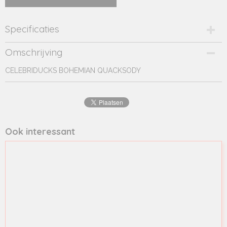
Specificaties
Productcode
Omschrijving
81851
CELEBRIDUCKS BOHEMIAN QUACKSODY
EAN code
0881644818516
Productcode leverancier
81851
Ook interessant