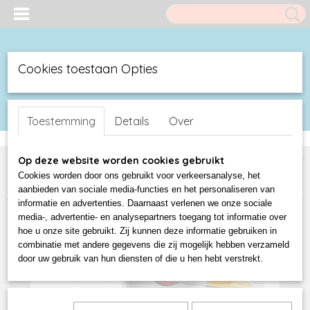
Cookies toestaan Opties
UW WINKELWAGEN
Inloggen
Registreren
(0)
Toestemming
Details
Over
Geen producten
Home
>
Duck Shop
>
Luxe Badeendjes BUD Duck
>
NEW 3D Blister
Op deze website worden cookies gebruikt
bud ducks since 2015
>
NEW MINI DUCKS in Blister
>
DELUXE MINI
Cookies worden door ons gebruikt voor verkeersanalyse, het
ROBOT DUCK
aanbieden van sociale media-functies en het personaliseren van
informatie en advertenties. Daarnaast verlenen we onze sociale
media-, advertentie- en analysepartners toegang tot informatie over
hoe u onze site gebruikt. Zij kunnen deze informatie gebruiken in
combinatie met andere gegevens die zij mogelijk hebben verzameld
door uw gebruik van hun diensten of die u hen hebt verstrekt.