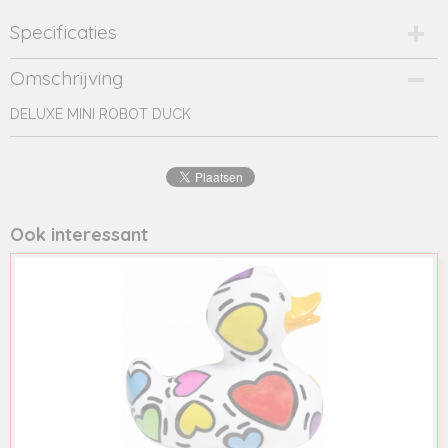
Specificaties
Productcode
Omschrijving
OK-BUD1438
DELUXE MINI ROBOT DUCK
EAN code
9326889025851
Productcode leverancier
BUD1438
Ook interessant