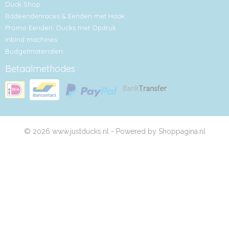
Duck Shop
Badeendenraces & Eenden met Haak
Promo Eenden: Ducks met Opdruk
Inbind machines
Budgetmaterialen
Betaalmethodes
© 2026 www.justducks.nl - Powered by Shoppagina.nl