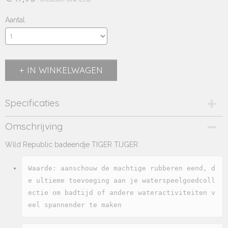
Aantal
IN WINKELWAGEN
Specificaties
Productcode
Omschrijving
23203WR
Wild Republic badeendje TIGER TIJGER
Productcode leverancier
23203WR
Waarde: aanschouw de machtige rubberen eend, d
e ultieme toevoeging aan je waterspeelgoedcoll
ectie om badtijd of andere wateractiviteiten v
eel spannender te maken