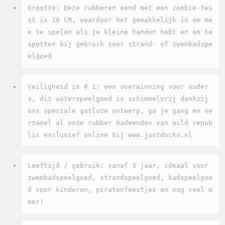
Grootte: Deze rubberen eend met een zombie-twi
st is 10 CM, waardoor het gemakkelijk is om me
e te spelen als je kleine handen hebt en om te 
spotten bij gebruik voor strand- of zwembadspe
elgoed
Veiligheid is # 1: een overwinning voor ouder
s, dit waterspeelgoed is schimmelvrij dankzij 
ons speciale gatloze ontwerp, ga je gang en ve
rzamel al onze rubber badeenden van wild repub
lic exclusief online bij www.justducks.nl
Leeftijd / gebruik: vanaf 3 jaar, ideaal voor 
zwembadspeelgoed, strandspeelgoed, badspeelgoe
d voor kinderen, piratenfeestjes en nog veel m
eer!