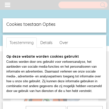
Cookies toestaan Opties
UW WINKELWAGEN
Inloggen
Registreren
(0)
Toestemming
Details
Over
Geen producten
Home
>
Duck Shop
>
Wild Republic Ducks
>
Wild Republic
Op deze website worden cookies gebruikt
badeendje TIGER TIJGER
Cookies worden door ons gebruikt voor verkeersanalyse, het
aanbieden van sociale media-functies en het personaliseren van
informatie en advertenties. Daarnaast verlenen we onze sociale
media-, advertentie- en analysepartners toegang tot informatie over
hoe u onze site gebruikt. Zij kunnen deze informatie gebruiken in
combinatie met andere gegevens die zij mogelijk hebben verzameld
door uw gebruik van hun diensten of die u hen hebt verstrekt.