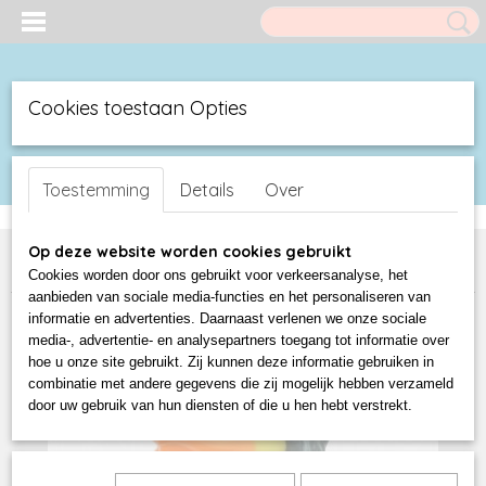
Cookies toestaan Opties
UW WINKELWAGEN
Inloggen
Registreren
(0)
Toestemming
Details
Over
Geen producten
Home
>
Promo Eenden: Ducks met Opdruk
>
Promo Karakter
Op deze website worden cookies gebruikt
Badeend
>
MUZIEK FILM STRIP
>
Heavy metal badeend LILALU
Cookies worden door ons gebruikt voor verkeersanalyse, het
aanbieden van sociale media-functies en het personaliseren van
informatie en advertenties. Daarnaast verlenen we onze sociale
media-, advertentie- en analysepartners toegang tot informatie over
hoe u onze site gebruikt. Zij kunnen deze informatie gebruiken in
combinatie met andere gegevens die zij mogelijk hebben verzameld
door uw gebruik van hun diensten of die u hen hebt verstrekt.