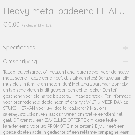
Heavy metal badeend LILALU
€ 0,00
(inclusief btw 21%)
Specificaties
Productcode
Omschrijving
LIL-1940
Tattoo, duivelsgroet of metalen hand: pure rocker voor de heavy
EAN code
metal scene - deze eend heeft dus lak aan alles! Behalve aan zijn
42502824 1940
muziek, zijn familie en motorrijden! Met lang zwart haar, zonnebril
Productcode leverancier
en typische kleren is dit gewoon een echte rocker. Een tof
lilalu
geschenk voor die harde bolsters..... maak ze week! Ter informatie
Netto gewicht
voor promotionele doeleinden of charity : WILT U MEER DAN 12
50,00 Kg
STUKS HIERVAN voor uw idee te realiseren? Mail ons!
Afmetingen (l,b,h)
sales@justducks.nl (en laat osn weten om welke eend(en) het
8,50 x 7,50 x 0 cm
gaat. OF wenst u een ZAKELIJKE OFFERTE om deze leuke
karakter eend voor uw PROMOTIE in te zetten? Bijv u heeft een
goede doelen actie in gedachte of een reklame-campagne waar